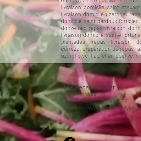
en corrèze, repas livraison domi
livraison domicile saint mexant
livraison domicile uzerche, repa
domicile saint pardoux l'ortigier
donzenac, repas livraison domic
livraison domicile sainte fortun
plantades, repas livraison d
corrèze, préparation de repas fait
uzerche seilhac, chamboulive, vi
Les Repas d'Olivier
19700 Lagraulière
Téléphone :
06 30 04 51 38
Courriel :
repasmaison.olivier@