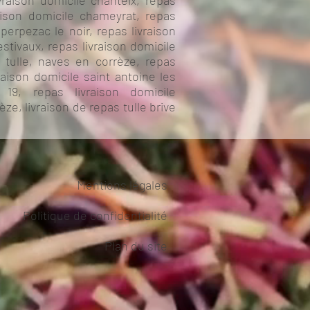
ivraison domicile chanteix, repas
raison domicile chameyrat, repas
perpezac le noir, repas livraison
estivaux, repas livraison domicile
e tulle, naves en corrèze, repas
raison domicile saint antoine les
 19, repas livraison domicile
èze, livraison de repas tulle brive
Mentions légales
Politique de confidentialité
Plan du site