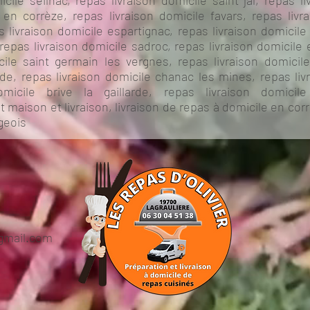
cile seilhac, repas livraison domicile saint jal, repas l
 en corrèze, repas livraison domicile favars, repas liv
s livraison domicile espartignac, repas livraison domicile 
, repas livraison domicile sadroc, repas livraison domicile 
ile saint germain les vergnes, repas livraison domicil
ade, repas livraison domicile chanac les mines, repas liv
omicile brive la gaillarde, repas livraison domicile
 maison et livraison, livraison de repas à domicile en corr
geois
gmail.com